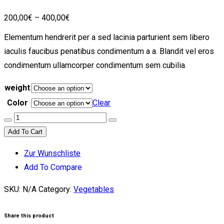
200,00
€
–
400,00
€
Elementum hendrerit per a sed lacinia parturient sem libero
iaculis faucibus penatibus condimentum a a. Blandit vel eros
condimentum ullamcorper condimentum sem cubilia.
weight
Color
Clear
Plant
fruit
Add To Cart
food
Zur Wunschliste
salad
Add To Compare
quantity
SKU:
N/A
Category:
Vegetables
Share this product