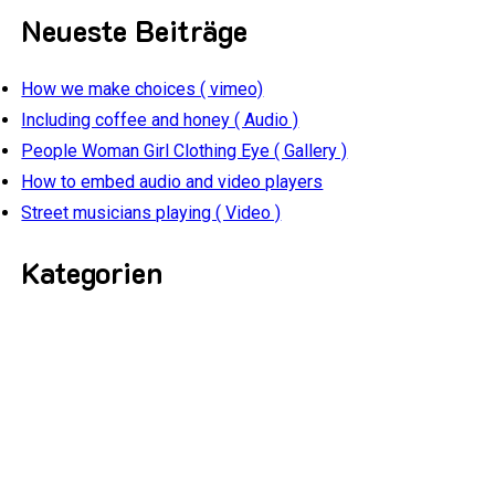
nach:
Neueste Beiträge
How we make choices ( vimeo)
Including coffee and honey ( Audio )
People Woman Girl Clothing Eye ( Gallery )
How to embed audio and video players
Street musicians playing ( Video )
Kategorien
Kategorien
Meta
Anmelden
Eintrags-Feed