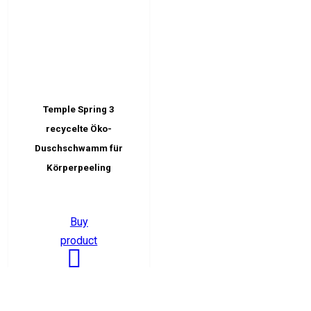
Temple Spring 3
recycelte Öko-
Duschschwamm für
Körperpeeling
Buy
product
Suchen